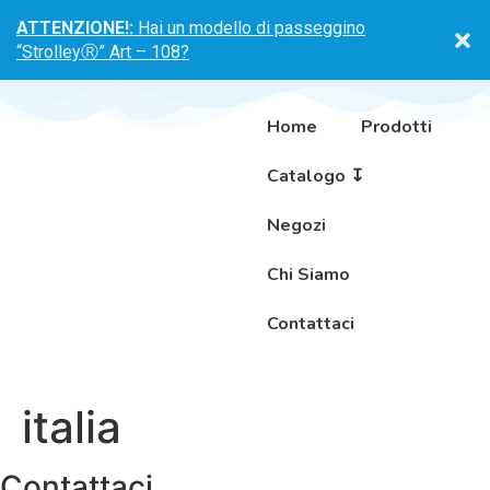
ATTENZIONE!:
Hai un modello di passeggino
“StrolleyⓇ” Art – 108?
Home
Prodotti
Catalogo ↧
Negozi
Chi Siamo
Contattaci
italia
Contattaci