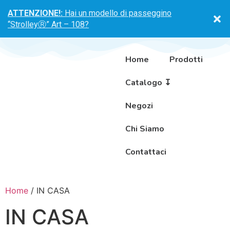
ATTENZIONE!:
Hai un modello di passeggino
“StrolleyⓇ” Art – 108?
Home
Prodotti
Catalogo ↧
Negozi
Chi Siamo
Contattaci
Home
/ IN CASA
IN CASA