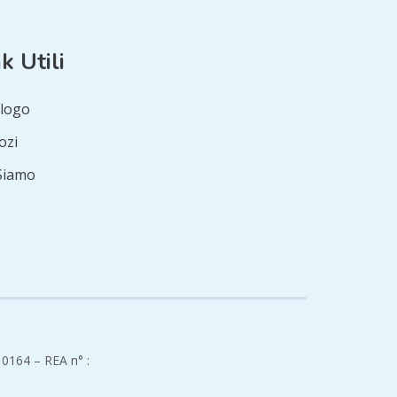
k Utili
logo
ozi
Siamo
10164 – REA n° :