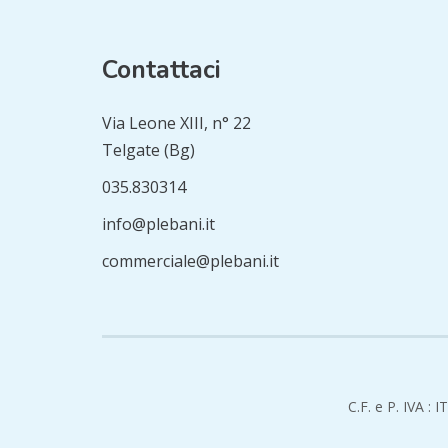
Contattaci
Via Leone XIII, n° 22
Telgate (Bg)
035.830314
info@plebani.it
commerciale@plebani.it
C.F. e P. IVA :