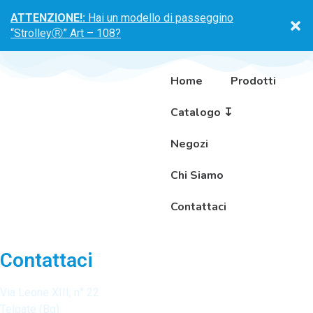
ATTENZIONE!:
Hai un modello di passeggino
“StrolleyⓇ” Art – 108?
Home
Prodotti
Catalogo ↧
Negozi
Chi Siamo
Contattaci
Contattaci
Via Leone XIII, n° 22
Telgate (Bg)