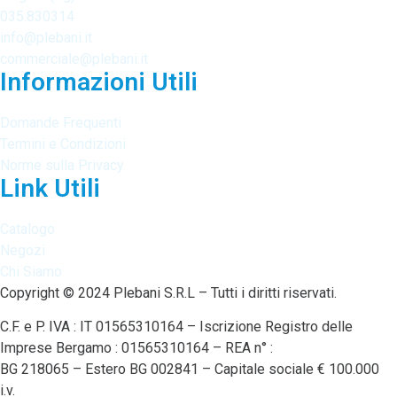
035.830314
info@plebani.it
commerciale@plebani.it
Informazioni Utili
Domande Frequenti
Termini e Condizioni
Norme sulla Privacy
Link Utili
Catalogo
Negozi
Chi Siamo
Copyright © 2024 Plebani S.R.L – Tutti i diritti riservati.
C.F. e P. IVA : IT 01565310164 – Iscrizione Registro delle
Imprese Bergamo : 01565310164 – REA n° :
BG 218065 – Estero BG 002841 – Capitale sociale € 100.000
i.v.